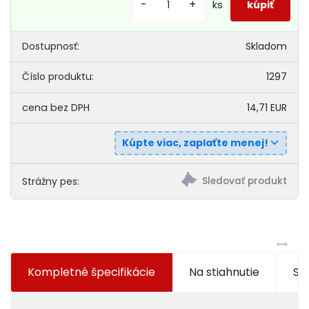
-
+
ks
Dostupnosť:
Skladom
Číslo produktu:
1297
14,71 EUR
Kúpte viac, zaplaťte menej!
Strážny pes:
Kompletné špecifikácie
Na stiahnutie
Súv