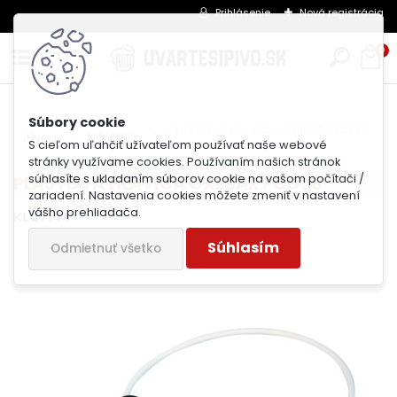
Prihlásenie
Nová registrácia
0
PLASTOVÁ HLAVICA OXEBAR PCO38
Úvod
NOVINKY
S cieľom uľahčiť užívateľom používať naše webové
stránky využívame cookies. Používaním našich stránok
súhlasíte s ukladaním súborov cookie na vašom počítači /
PLASTOVÁ HLAVICA OXEBAR PCO38
zariadení. Nastavenia cookies môžete zmeniť v nastavení
vášho prehliadača.
KL 27144
Súhlasím
Odmietnuť všetko