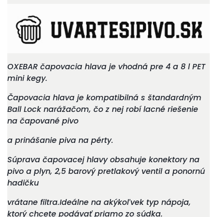
OXEBAR čapovacia hlava je vhodná pre 4 a 8 l PET
mini kegy.
Čapovacia hlava je kompatibilná s štandardným
Ball Lock narážačom, čo z nej robí lacné riešenie
na čapované pivo
a prinášanie piva na pérty
.
Súprava čapovacej hlavy obsahuje konektory na
pivo a plyn, 2,5 barový pretlakový ventil a ponornú
hadičku
vrátane filtra.
Ideálne na
akýkoľvek typ nápoja,
ktorý chcete podávať priamo zo súdka.